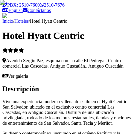
Saltar al contenido principal
PBX: 2510-7600
2510-7676
English
Contáctanos
Inicio
/
Hoteles
/
Hotel Hyatt Centric
Hotel Hyatt Centric
Avenida Sergio Paz, esquina con la calle El Pedregal. Centro
comercial Las Cascadas. Antiguo Cuscatlán., Antiguo Cuscatlán
Ver galería
Descripción
Vive una experiencia moderna y llena de estilo en el Hyatt Centric
San Salvador, ubicado en el exclusivo centro comercial Las
Cascadas, en Antiguo Cuscatlán. Disfruta de una ubicación
privilegiada, rodeado de los mejores restaurantes, tiendas y opciones
de entretenimiento de San Salvador, Santa Tecla y Merliot.
Su diseño contemporáneo, inspirado en el océano Pacífico y la