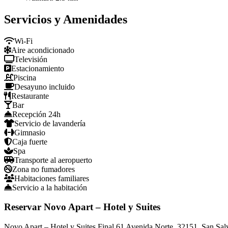
Servicios y Amenidades
Wi-Fi
Aire acondicionado
Televisión
Estacionamiento
Piscina
Desayuno incluido
Restaurante
Bar
Recepción 24h
Servicio de lavandería
Gimnasio
Caja fuerte
Spa
Transporte al aeropuerto
Zona no fumadores
Habitaciones familiares
Servicio a la habitación
Reservar Novo Apart – Hotel y Suites
Novo Apart – Hotel y Suites Final 61 Avenida Norte, 32151, San Salv