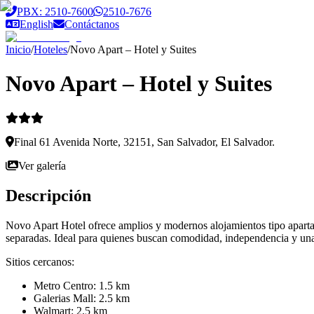
Saltar al contenido principal
PBX: 2510-7600
2510-7676
English
Contáctanos
Inicio
/
Hoteles
/
Novo Apart – Hotel y Suites
Novo Apart – Hotel y Suites
Final 61 Avenida Norte, 32151, San Salvador, El Salvador.
Ver galería
Descripción
Novo Apart Hotel ofrece amplios y modernos alojamientos tipo apartam
separadas. Ideal para quienes buscan comodidad, independencia y una
Sitios cercanos:
Metro Centro: 1.5 km
Galerias Mall: 2.5 km
Walmart: 2.5 km