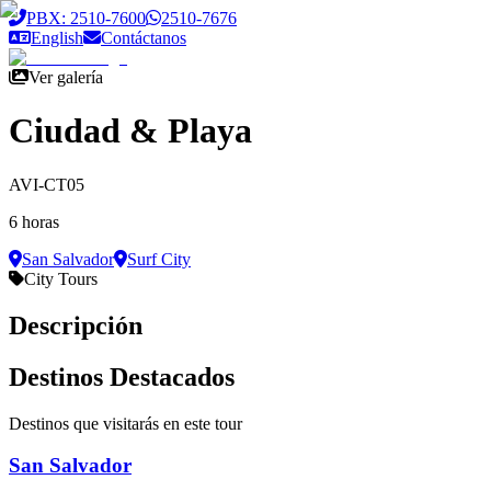
Saltar al contenido principal
PBX: 2510-7600
2510-7676
English
Contáctanos
Ver galería
Ciudad & Playa
AVI-CT05
6 horas
San Salvador
Surf City
City Tours
Descripción
Destinos Destacados
Destinos que visitarás en este tour
San Salvador