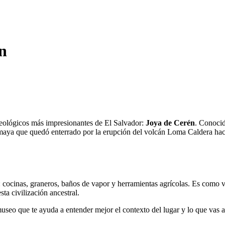
n
ueológicos más impresionantes de El Salvador:
Joya de Cerén
. Conoci
a que quedó enterrado por la erupción del volcán Loma Caldera hace m
 cocinas, graneros, baños de vapor y herramientas agrícolas. Es como v
ta civilización ancestral.
eo que te ayuda a entender mejor el contexto del lugar y lo que vas a v