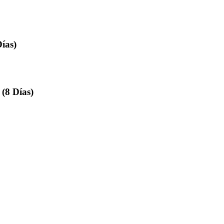
ías)
 (8 Días)