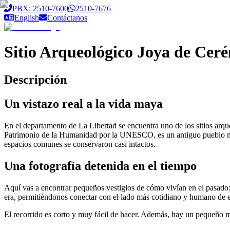
Saltar al contenido principal
PBX: 2510-7600
2510-7676
English
Contáctanos
Sitio Arqueológico Joya de Ceré
Descripción
Un vistazo real a la vida maya
En el departamento de La Libertad se encuentra uno de los sitios arq
Patrimonio de la Humanidad por la UNESCO, es un antiguo pueblo may
espacios comunes se conservaron casi intactos.
Una fotografía detenida en el tiempo
Aquí vas a encontrar pequeños vestigios de cómo vivían en el pasado:
era, permitiéndonos conectar con el lado más cotidiano y humano de es
El recorrido es corto y muy fácil de hacer. Además, hay un pequeño mus