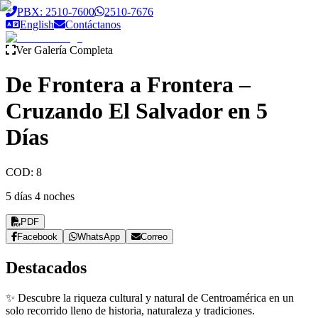
Saltar al contenido principal
PBX: 2510-7600
2510-7676
English
Contáctanos
Ver Galería Completa
De Frontera a Frontera –
Cruzando El Salvador en 5
Días
COD:
8
5 días 4 noches
PDF
Facebook
WhatsApp
Correo
Destacados
✨ Descubre la riqueza cultural y natural de Centroamérica en un
solo recorrido lleno de historia, naturaleza y tradiciones.