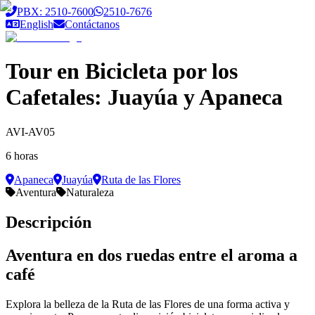
Saltar al contenido principal
PBX: 2510-7600
2510-7676
English
Contáctanos
Tour en Bicicleta por los
Cafetales: Juayúa y Apaneca
AVI-AV05
6 horas
Apaneca
Juayúa
Ruta de las Flores
Aventura
Naturaleza
Descripción
Aventura en dos ruedas entre el aroma a
café
Explora la belleza de la Ruta de las Flores de una forma activa y